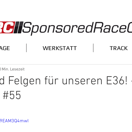
AGE
WERKSTATT
TRACK
0 Min. Lesezeit
d Felgen für unseren E36! 
 #55
=X9EAM3Q4mwI