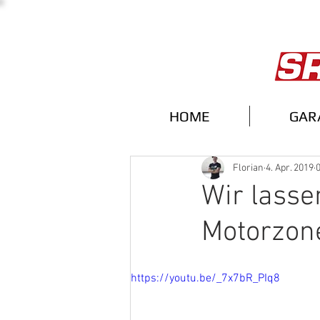
HOME
GAR
Florian
4. Apr. 2019
0
Wir lasse
Motorzon
https://youtu.be/_7x7bR_PIq8