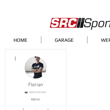
HOME
GARAGE
WE
Weitere Optionen
Florian
Administrator
Admin
ADMIN
+
4