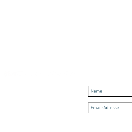
News kostenlos ab
SRC Media UG (haftungsbeschränkt)
Kachletstr. 19
81735 München
Handelsregisternummer: HRB 198206
Registergericht: Amtsgericht München